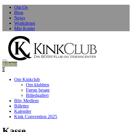
Om Os
Blog
News
Workshops
Min Konto
Billetter
0
Om Kinkclub
Om klubben
Første besøg
Billedgalleri
Bliv Medlem
Billetter
Kalender
Kink Convention 2025
Kasse