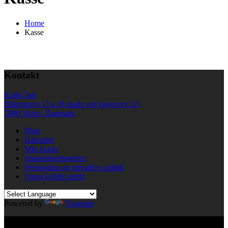
Home
Kasse
Kontakt
KinkClub
Bilstrupvej 13 a (P-plads ved jægervej 12)
7800 Skive, Danmark
Blog
Kalender
Min konto
Handelsbetingelser
Persondata og privatlivs politik
Vores Fetlife profil
Powered by
Translate
© All right reserved KinkClub