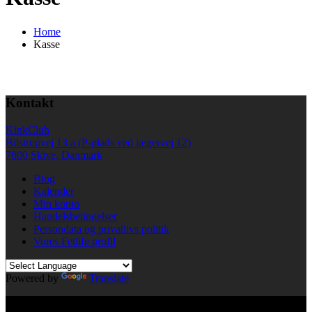
Home
Kasse
Kontakt
KinkClub
Bilstrupvej 13 a (P-plads ved jægervej 12)
7800 Skive, Danmark
Blog
Kalender
Min konto
Handelsbetingelser
Persondata og privatlivs politik
Vores Fetlife profil
Powered by
Translate
© All right reserved KinkClub