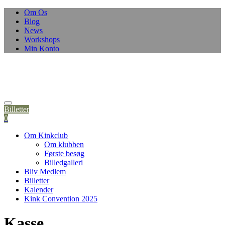
Om Os
Blog
News
Workshops
Min Konto
Billetter
0
Om Kinkclub
Om klubben
Første besøg
Billedgalleri
Bliv Medlem
Billetter
Kalender
Kink Convention 2025
Kasse