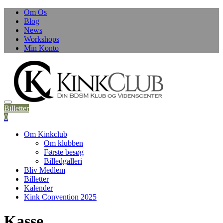
Om Os
Blog
News
Workshops
Min Konto
Billetter
0
Om Kinkclub
Om klubben
Første besøg
Billedgalleri
Bliv Medlem
Billetter
Kalender
Kink Convention 2025
Kasse