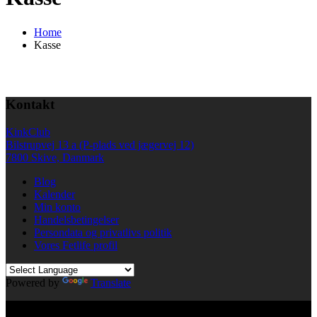
Home
Kasse
Kontakt
KinkClub
Bilstrupvej 13 a (P-plads ved jægervej 12)
7800 Skive, Danmark
Blog
Kalender
Min konto
Handelsbetingelser
Persondata og privatlivs politik
Vores Fetlife profil
Powered by
Translate
© All right reserved KinkClub