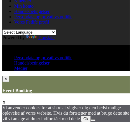
Kalender
Min konto
Handelsbetingelser
Persondata og privatlivs politik
Vores Fetlife profil
Powered by
Translate
© All right reserved KinkClub
Persondata og privatlivs politik
Handelsbetingelser
Medier
×
Event Booking
X
Vi anvender cookies for at sikre at vi giver dig den bedst mulige
oplevelse af vores website. Hvis du fortsætter med at bruge dette site
vil vi antage at du er indforstået med dette.
Ok