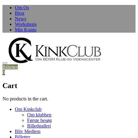
Skip
Om Os
to
Blog
content
News
Workshops
Min Konto
Billetter
0
Cart
No products in the cart.
Om Kinkclub
Om klubben
Første besøg
Billedgalleri
Bliv Medlem
Billetter