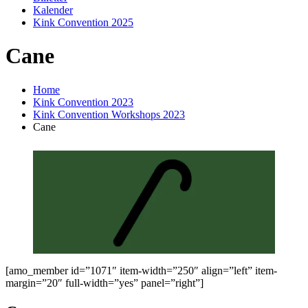
Kalender
Kink Convention 2025
Cane
Home
Kink Convention 2023
Kink Convention Workshops 2023
Cane
[amo_member id=”1071″ item-width=”250″ align=”left” item-
margin=”20″ full-width=”yes” panel=”right”]