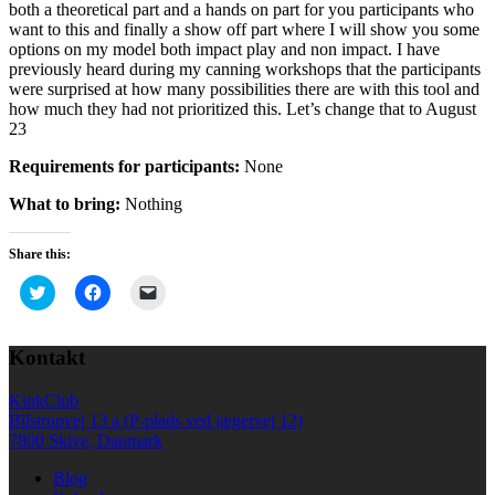
both a theoretical part and a hands on part for you participants who
want to this and finally a show off part where I will show you some
options on my model both impact play and non impact. I have
previously heard during my canning workshops that the participants
were surprised at how many possibilities there are with this tool and
how much they had not prioritized this. Let’s change that to August
23
Requirements for participants:
None
What to bring:
Nothing
Share this:
Click
Click
Click
to
to
to
share
share
email
on
on
a
Twitter
Facebook
link
Kontakt
(Opens
(Opens
to
in
in
a
new
new
friend
KinkClub
window)
window)
(Opens
in
Bilstrupvej 13 a (P-plads ved jægervej 12)
new
7800 Skive, Danmark
window)
Blog