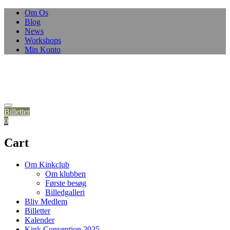
Om Os
Blog
News
Workshops
Min Konto
Billetter
0
Cart
Om Kinkclub
Om klubben
Første besøg
Billedgalleri
Bliv Medlem
Billetter
Kalender
Kink Convention 2025