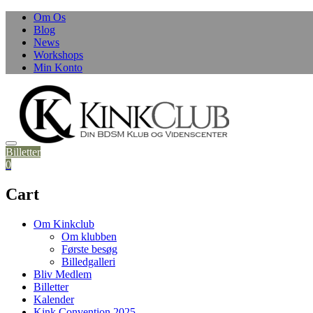
Skip
Om Os
to
Blog
content
News
Workshops
Min Konto
Billetter
0
Cart
Om Kinkclub
Om klubben
Første besøg
Billedgalleri
Bliv Medlem
Billetter
Kalender
Kink Convention 2025