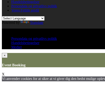
Handelsbetingelser
Persondata og privatlivs politik
Vores Fetlife profil
Powered by
Translate
© All right reserved KinkClub
Persondata og privatlivs politik
Handelsbetingelser
Medier
×
Event Booking
X
Vi anvender cookies for at sikre at vi giver dig den bedst mulige opleve