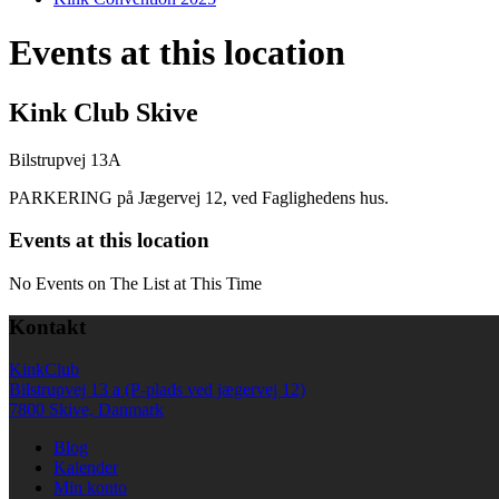
Events at this location
Kink Club Skive
Bilstrupvej 13A
PARKERING på Jægervej 12, ved Faglighedens hus.
Events at this location
No Events on The List at This Time
Kontakt
KinkClub
Bilstrupvej 13 a (P-plads ved jægervej 12)
7800 Skive, Danmark
Blog
Kalender
Min konto