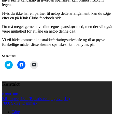
have større kendskab til hvordan spanskrør kan bruges i BDSm
legen.
Hvis du ikke har en partner til netop dette arrangement, kan du søge
efter en på Kink Clubs facebook side.
Du må meget gerne have dine egne spanskrør med, men der vil også
være mulighed for at låne en netop denne dag.
Vi vil både komme til at snakke/erfaringsudveksle og til at prøve
forskellige måder disse skønne spanskrør kan benyttes på.
Share this:
Click
Click
Click
to
to
to
share
share
email
on
on
a
Twitter
Facebook
link
(Opens
(Opens
to
Kontakt
in
in
a
new
new
friend
window)
window)
(Opens
in
KinkClub
new
Bilstrupvej 13 a (P-plads ved jægervej 12)
window)
7800 Skive, Danmark
Blog