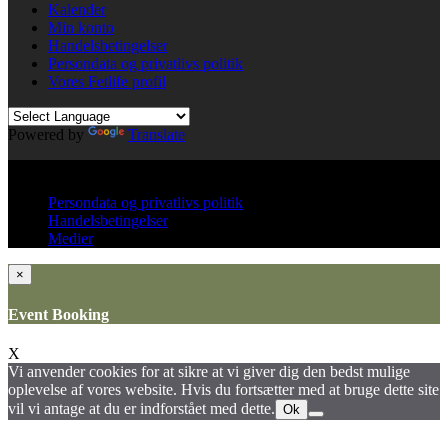
Kalender
Min konto
Handelsbetingelser
Persondata og privatlivs politik
Vores Fetlife profil
Powered by
Translate
© All right reserved KinkClub
Persondata og privatlivs politik
Handelsbetingelser
Medier
×
Event Booking
X
Vi anvender cookies for at sikre at vi giver dig den bedst mulige
oplevelse af vores website. Hvis du fortsætter med at bruge dette site
vil vi antage at du er indforstået med dette.
Ok