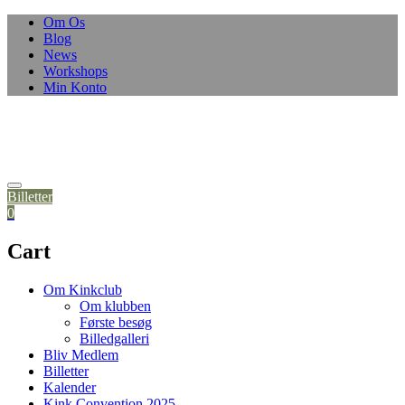
Om Os
Blog
News
Workshops
Min Konto
Billetter
0
Cart
Om Kinkclub
Om klubben
Første besøg
Billedgalleri
Bliv Medlem
Billetter
Kalender
Kink Convention 2025