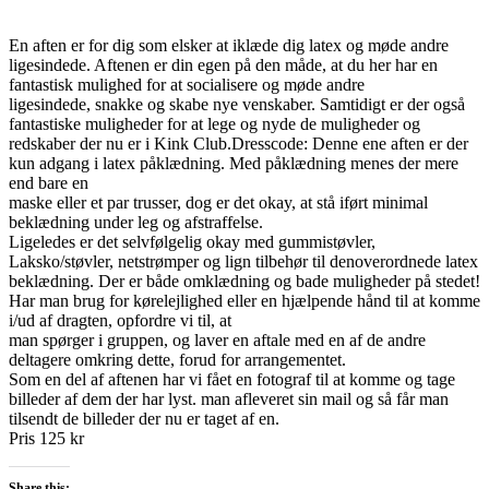
En aften er for dig som elsker at iklæde dig latex og møde andre
ligesindede. Aftenen er din egen på den måde, at du her har en
fantastisk mulighed for at socialisere og møde andre
ligesindede, snakke og skabe nye venskaber. Samtidigt er der også
fantastiske muligheder for at lege og nyde de muligheder og
redskaber der nu er i Kink Club.Dresscode: Denne ene aften er der
kun adgang i latex påklædning. Med påklædning menes der mere
end bare en
maske eller et par trusser, dog er det okay, at stå iført minimal
beklædning under leg og afstraffelse.
Ligeledes er det selvfølgelig okay med gummistøvler,
Laksko/støvler, netstrømper og lign tilbehør til denoverordnede latex
beklædning. Der er både omklædning og bade muligheder på stedet!
Har man brug for kørelejlighed eller en hjælpende hånd til at komme
i/ud af dragten, opfordre vi til, at
man spørger i gruppen, og laver en aftale med en af de andre
deltagere omkring dette, forud for arrangementet.
Som en del af aftenen har vi fået en fotograf til at komme og tage
billeder af dem der har lyst. man afleveret sin mail og så får man
tilsendt de billeder der nu er taget af en.
Pris 125 kr
Share this: