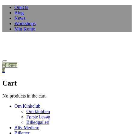
Skip
Om Os
to
Blog
content
News
Workshops
Min Konto
Billetter
0
Cart
No products in the cart.
Om Kinkclub
Om klubben
Første besøg
Billedgalleri
Bliv Medlem
Billetter