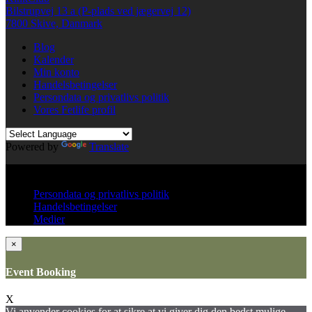
Bilstrupvej 13 a (P-plads ved jægervej 12)
7800 Skive, Danmark
Blog
Kalender
Min konto
Handelsbetingelser
Persondata og privatlivs politik
Vores Fetlife profil
Powered by
Translate
© All right reserved KinkClub
Persondata og privatlivs politik
Handelsbetingelser
Medier
×
Event Booking
X
Vi anvender cookies for at sikre at vi giver dig den bedst mulige