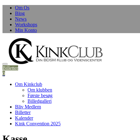
Skip
Om Os
to
Blog
content
News
Workshops
Min Konto
Billetter
0
Om Kinkclub
Om klubben
Første besøg
Billedgalleri
Bliv Medlem
Billetter
Kalender
Kink Convention 2025
Kasse