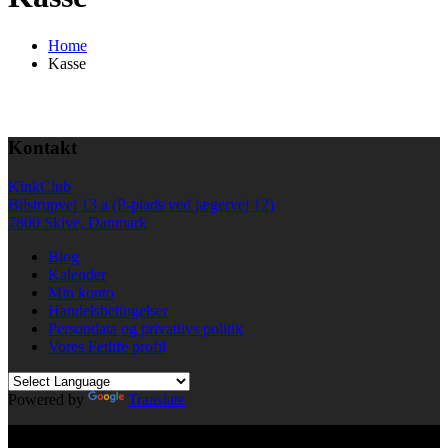
Home
Kasse
Kontakt
KinkClub
Bilstrupvej 13 a (P-plads ved jægervej 12)
7800 Skive, Danmark
Blog
Kalender
Min konto
Handelsbetingelser
Persondata og privatlivs politik
Vores Fetlife profil
Powered by
Translate
© All right reserved KinkClub