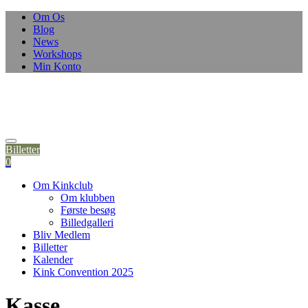
Skip
Om Os
to
Blog
content
News
Workshops
Min Konto
Billetter
0
Om Kinkclub
Om klubben
Første besøg
Billedgalleri
Bliv Medlem
Billetter
Kalender
Kink Convention 2025
Kasse