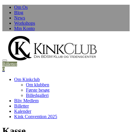
Skip
Om Os
to
Blog
content
News
Workshops
Min Konto
Billetter
0
Om Kinkclub
Om klubben
Første besøg
Billedgalleri
Bliv Medlem
Billetter
Kalender
Kink Convention 2025
Kasse