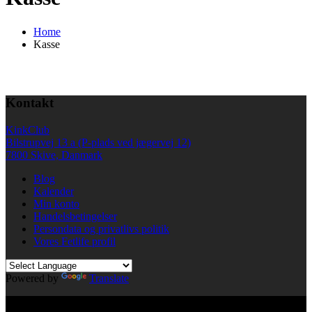
Home
Kasse
Kontakt
KinkClub
Bilstrupvej 13 a (P-plads ved jægervej 12)
7800 Skive, Danmark
Blog
Kalender
Min konto
Handelsbetingelser
Persondata og privatlivs politik
Vores Fetlife profil
Powered by
Translate
© All right reserved KinkClub