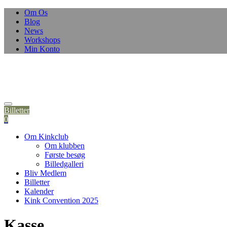
Om Os
Blog
News
Workshops
Min Konto
Billetter
0
Om Kinkclub
Om klubben
Første besøg
Billedgalleri
Bliv Medlem
Billetter
Kalender
Kink Convention 2025
Kasse