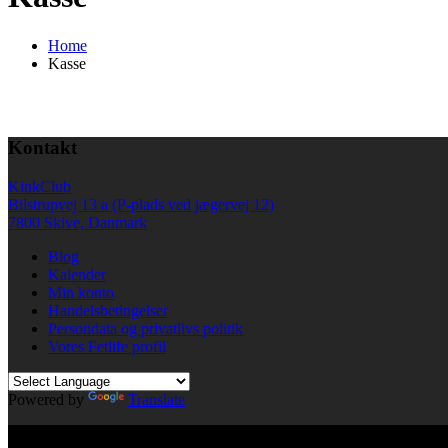
Home
Kasse
Kontakt
KinkClub
Bilstrupvej 13 a (P-plads ved jægervej 12)
7800 Skive, Danmark
Blog
Kalender
Min konto
Handelsbetingelser
Persondata og privatlivs politik
Vores Fetlife profil
Powered by
Translate
© All right reserved KinkClub