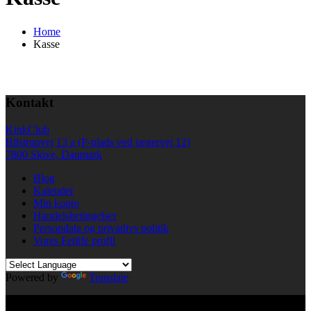
Home
Kasse
Kontakt
KinkClub
Bilstrupvej 13 a (P-plads ved jægervej 12)
7800 Skive, Danmark
Blog
Kalender
Min konto
Handelsbetingelser
Persondata og privatlivs politik
Vores Fetlife profil
Powered by
Translate
© All right reserved KinkClub