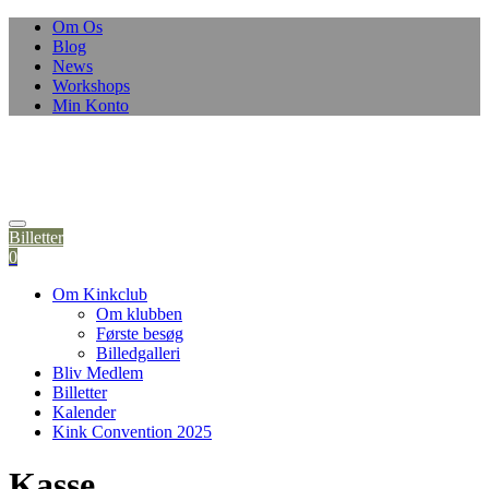
Skip
Om Os
to
Blog
content
News
Workshops
Min Konto
Billetter
0
Om Kinkclub
Om klubben
Første besøg
Billedgalleri
Bliv Medlem
Billetter
Kalender
Kink Convention 2025
Kasse