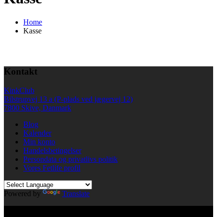
Home
Kasse
Kontakt
KinkClub
Bilstrupvej 13 a (P-plads ved jægervej 12)
7800 Skive, Danmark
Blog
Kalender
Min konto
Handelsbetingelser
Persondata og privatlivs politik
Vores Fetlife profil
Powered by
Translate
© All right reserved KinkClub