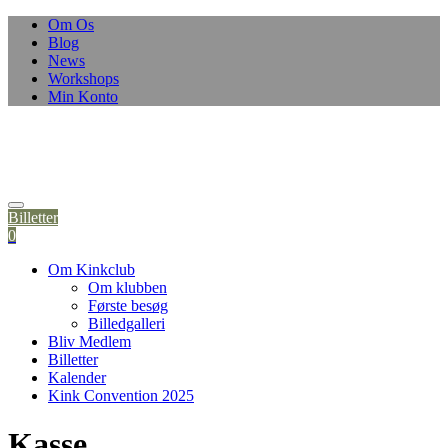
Skip
Om Os
to
Blog
content
News
Workshops
Min Konto
Billetter
0
Om Kinkclub
Om klubben
Første besøg
Billedgalleri
Bliv Medlem
Billetter
Kalender
Kink Convention 2025
Kasse