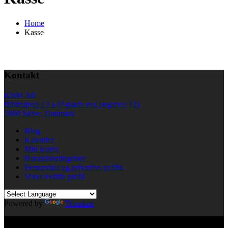
Home
Kasse
Kontakt
KinkClub
Bilstrupvej 13 a (P-plads ved jægervej 12)
7800 Skive, Danmark
Blog
Kalender
Min konto
Handelsbetingelser
Persondata og privatlivs politik
Vores Fetlife profil
Powered by
Translate
© All right reserved KinkClub