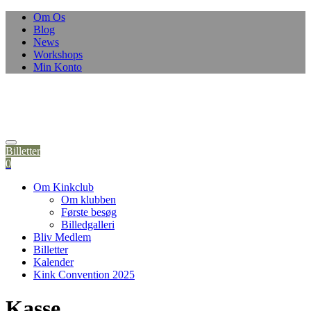
Om Os
Blog
News
Workshops
Min Konto
Billetter
0
Om Kinkclub
Om klubben
Første besøg
Billedgalleri
Bliv Medlem
Billetter
Kalender
Kink Convention 2025
Kasse