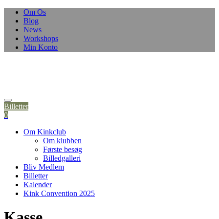
Om Os
Blog
News
Workshops
Min Konto
Billetter
0
Om Kinkclub
Om klubben
Første besøg
Billedgalleri
Bliv Medlem
Billetter
Kalender
Kink Convention 2025
Kasse