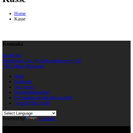
Home
Kasse
Kontakt
KinkClub
Bilstrupvej 13 a (P-plads ved jægervej 12)
7800 Skive, Danmark
Blog
Kalender
Min konto
Handelsbetingelser
Persondata og privatlivs politik
Vores Fetlife profil
Powered by
Translate
© All right reserved KinkClub