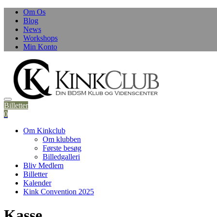
Om Os
Blog
News
Workshops
Min Konto
Billetter
0
Om Kinkclub
Om klubben
Første besøg
Billedgalleri
Bliv Medlem
Billetter
Kalender
Kink Convention 2025
Kasse