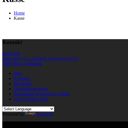
Home
Kasse
Kontakt
KinkClub
Bilstrupvej 13 a (P-plads ved jægervej 12)
7800 Skive, Danmark
Blog
Kalender
Min konto
Handelsbetingelser
Persondata og privatlivs politik
Vores Fetlife profil
Powered by
Translate
© All right reserved KinkClub