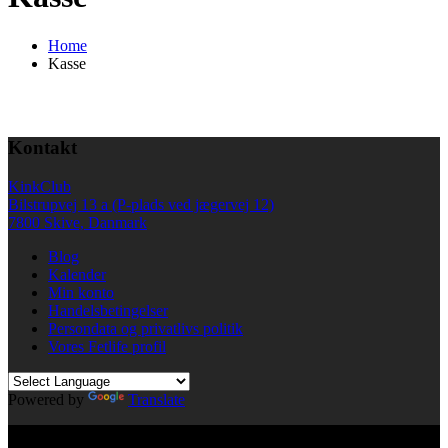
Home
Kasse
Kontakt
KinkClub
Bilstrupvej 13 a (P-plads ved jægervej 12)
7800 Skive, Danmark
Blog
Kalender
Min konto
Handelsbetingelser
Persondata og privatlivs politik
Vores Fetlife profil
Powered by
Translate
© All right reserved KinkClub