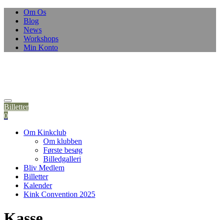
Om Os
Blog
News
Workshops
Min Konto
Billetter
0
Om Kinkclub
Om klubben
Første besøg
Billedgalleri
Bliv Medlem
Billetter
Kalender
Kink Convention 2025
Kasse