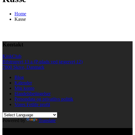
Home
Kasse
Kontakt
KinkClub
Bilstrupvej 13 a (P-plads ved jægervej 12)
7800 Skive, Danmark
Blog
Kalender
Min konto
Handelsbetingelser
Persondata og privatlivs politik
Vores Fetlife profil
Powered by
Translate
© All right reserved KinkClub