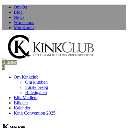
Skip
Om Os
to
Blog
content
News
Workshops
Min Konto
Billetter
0
Om Kinkclub
Om klubben
Første besøg
Billedgalleri
Bliv Medlem
Billetter
Kalender
Kink Convention 2025
Kasse