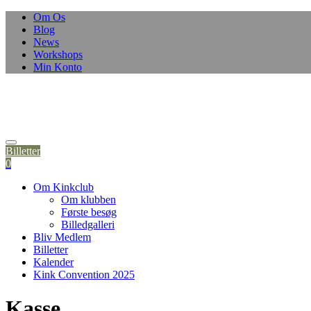
Om Os
Blog
News
Workshops
Min Konto
Billetter
0
Om Kinkclub
Om klubben
Første besøg
Billedgalleri
Bliv Medlem
Billetter
Kalender
Kink Convention 2025
Kasse