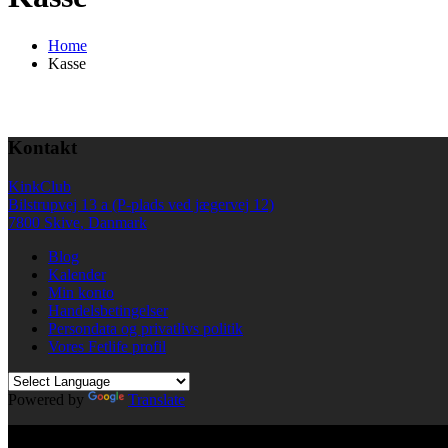
Home
Kasse
Kontakt
KinkClub
Bilstrupvej 13 a (P-plads ved jægervej 12)
7800 Skive, Danmark
Blog
Kalender
Min konto
Handelsbetingelser
Persondata og privatlivs politik
Vores Fetlife profil
Powered by
Translate
© All right reserved KinkClub