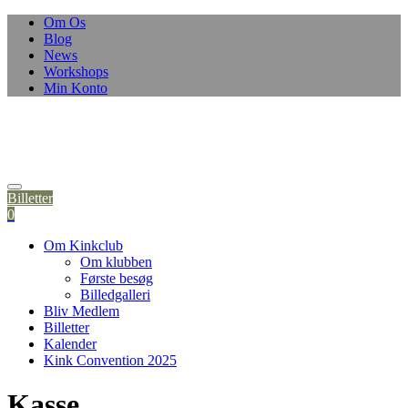
Om Os
Blog
News
Workshops
Min Konto
Billetter
0
Om Kinkclub
Om klubben
Første besøg
Billedgalleri
Bliv Medlem
Billetter
Kalender
Kink Convention 2025
Kasse