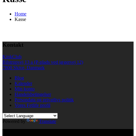
Home
Kasse
Kontakt
KinkClub
Bilstrupvej 13 a (P-plads ved jægervej 12)
7800 Skive, Danmark
Blog
Kalender
Min konto
Handelsbetingelser
Persondata og privatlivs politik
Vores Fetlife profil
Powered by
Translate
© All right reserved KinkClub