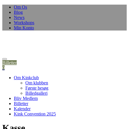
Om Os
Blog
News
Workshops
Min Konto
Billetter
0
Om Kinkclub
Om klubben
Første besøg
Billedgalleri
Bliv Medlem
Billetter
Kalender
Kink Convention 2025
Kasse