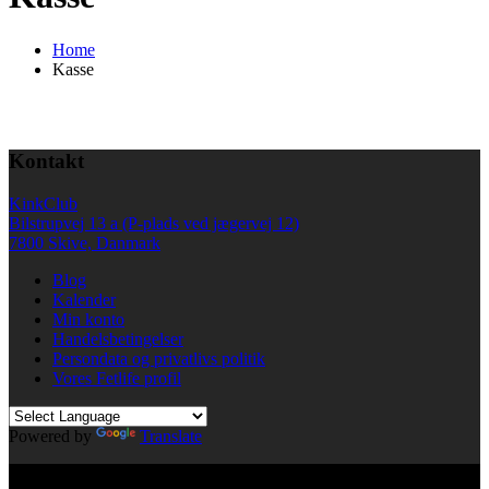
Home
Kasse
Kontakt
KinkClub
Bilstrupvej 13 a (P-plads ved jægervej 12)
7800 Skive, Danmark
Blog
Kalender
Min konto
Handelsbetingelser
Persondata og privatlivs politik
Vores Fetlife profil
Powered by
Translate
© All right reserved KinkClub