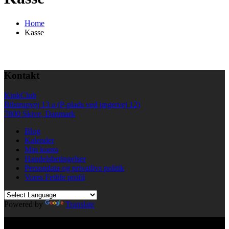
Home
Kasse
Kontakt
KinkClub
Bilstrupvej 13 a (P-plads ved jægervej 12)
7800 Skive, Danmark
Blog
Kalender
Min konto
Handelsbetingelser
Persondata og privatlivs politik
Vores Fetlife profil
Powered by
Translate
© All right reserved KinkClub