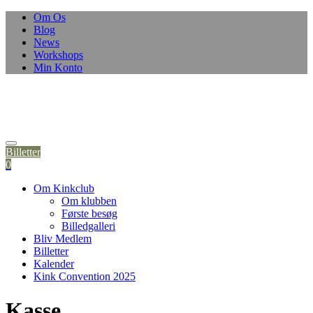
Om Os
Blog
News
Workshops
Min Konto
Billetter
0
Om Kinkclub
Om klubben
Første besøg
Billedgalleri
Bliv Medlem
Billetter
Kalender
Kink Convention 2025
Kasse