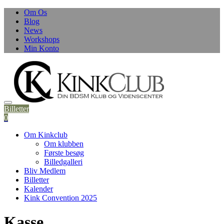
Skip
Om Os
to
Blog
content
News
Workshops
Min Konto
Billetter
0
Om Kinkclub
Om klubben
Første besøg
Billedgalleri
Bliv Medlem
Billetter
Kalender
Kink Convention 2025
Kasse