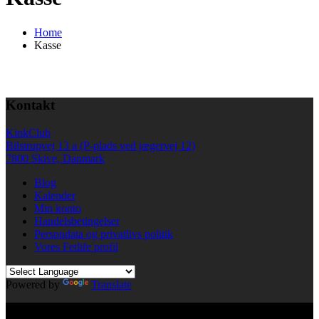
Home
Kasse
Kontakt
KinkClub
Bilstrupvej 13 a (P-plads ved jægervej 12)
7800 Skive, Danmark
Blog
Kalender
Min konto
Handelsbetingelser
Persondata og privatlivs politik
Vores Fetlife profil
Powered by
Translate
© All right reserved KinkClub