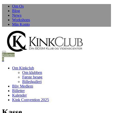
Skip
Om Os
to
Blog
content
News
Workshops
Min Konto
Billetter
0
Om Kinkclub
Om klubben
Første besøg
Billedgalleri
Bliv Medlem
Billetter
Kalender
Kink Convention 2025
Kasse