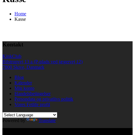
Home
Kasse
Kontakt
KinkClub
Bilstrupvej 13 a (P-plads ved jægervej 12)
7800 Skive, Danmark
Blog
Kalender
Min konto
Handelsbetingelser
Persondata og privatlivs politik
Vores Fetlife profil
Powered by
Translate
© All right reserved KinkClub