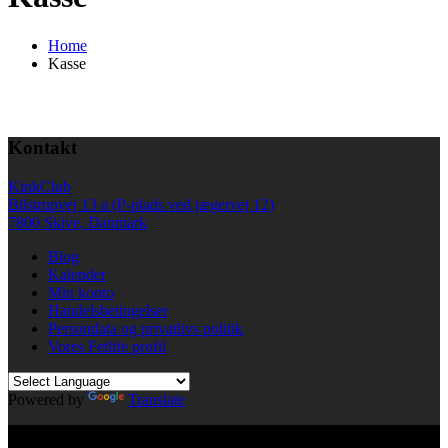
Home
Kasse
Kontakt
KinkClub
Bilstrupvej 13 a (P-plads ved jægervej 12)
7800 Skive, Danmark
Blog
Kalender
Min konto
Handelsbetingelser
Persondata og privatlivs politik
Vores Fetlife profil
Powered by
Translate
© All right reserved KinkClub