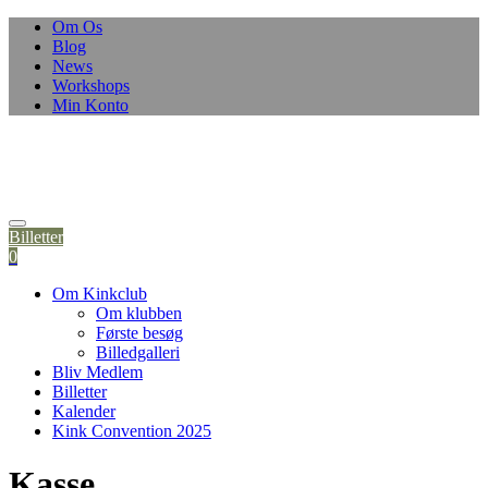
Skip
Om Os
to
Blog
content
News
Workshops
Min Konto
Billetter
0
Om Kinkclub
Om klubben
Første besøg
Billedgalleri
Bliv Medlem
Billetter
Kalender
Kink Convention 2025
Kasse