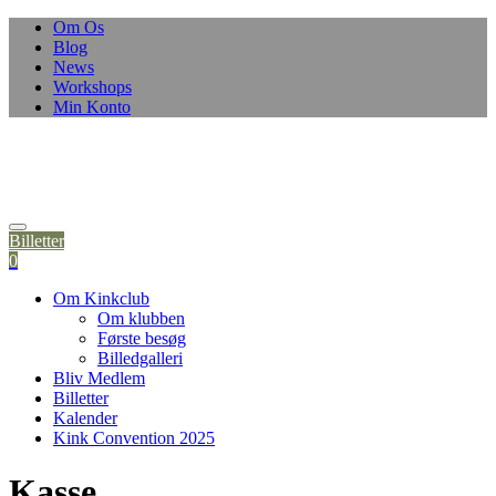
Skip
Om Os
to
Blog
content
News
Workshops
Min Konto
Billetter
0
Om Kinkclub
Om klubben
Første besøg
Billedgalleri
Bliv Medlem
Billetter
Kalender
Kink Convention 2025
Kasse