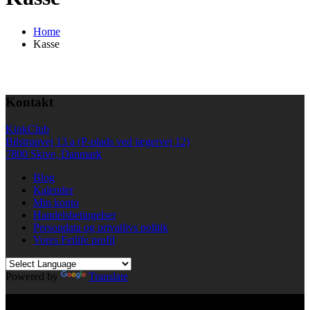
Home
Kasse
Kontakt
KinkClub
Bilstrupvej 13 a (P-plads ved jægervej 12)
7800 Skive, Danmark
Blog
Kalender
Min konto
Handelsbetingelser
Persondata og privatlivs politik
Vores Fetlife profil
Powered by
Translate
© All right reserved KinkClub