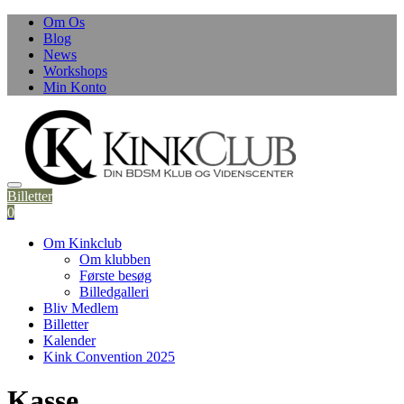
Skip
Om Os
to
Blog
content
News
Workshops
Min Konto
Billetter
0
Om Kinkclub
Om klubben
Første besøg
Billedgalleri
Bliv Medlem
Billetter
Kalender
Kink Convention 2025
Kasse