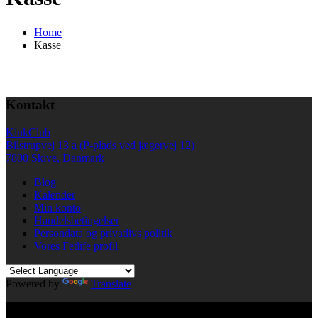
Home
Kasse
Kontakt
KinkClub
Bilstrupvej 13 a (P-plads ved jægervej 12)
7800 Skive, Danmark
Blog
Kalender
Min konto
Handelsbetingelser
Persondata og privatlivs politik
Vores Fetlife profil
Powered by
Translate
© All right reserved KinkClub