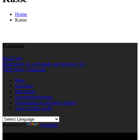
Home
Kasse
Kontakt
KinkClub
Bilstrupvej 13 a (P-plads ved jægervej 12)
7800 Skive, Danmark
Blog
Kalender
Min konto
Handelsbetingelser
Persondata og privatlivs politik
Vores Fetlife profil
Powered by
Translate
© All right reserved KinkClub