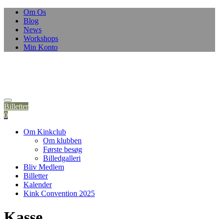
Om Os
Blog
News
Workshops
Min Konto
Billetter
0
Om Kinkclub
Om klubben
Første besøg
Billedgalleri
Bliv Medlem
Billetter
Kalender
Kink Convention 2025
Kasse