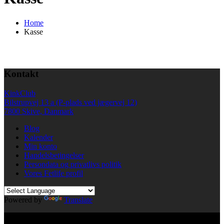
Home
Kasse
Kontakt
KinkClub
Bilstrupvej 13 a (P-plads ved jægervej 12)
7800 Skive, Danmark
Blog
Kalender
Min konto
Handelsbetingelser
Persondata og privatlivs politik
Vores Fetlife profil
Powered by
Translate
© All right reserved KinkClub