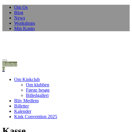
Om Os
Blog
News
Workshops
Min Konto
Billetter
0
Om Kinkclub
Om klubben
Første besøg
Billedgalleri
Bliv Medlem
Billetter
Kalender
Kink Convention 2025
Kasse