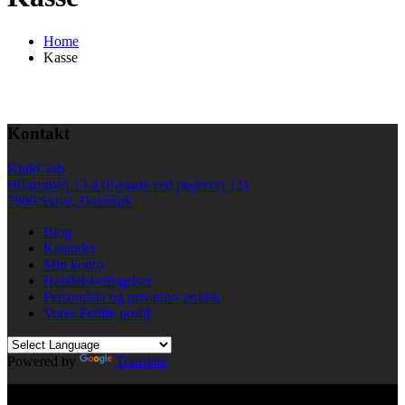
Home
Kasse
Kontakt
KinkClub
Bilstrupvej 13 a (P-plads ved jægervej 12)
7800 Skive, Danmark
Blog
Kalender
Min konto
Handelsbetingelser
Persondata og privatlivs politik
Vores Fetlife profil
Powered by
Translate
© All right reserved KinkClub