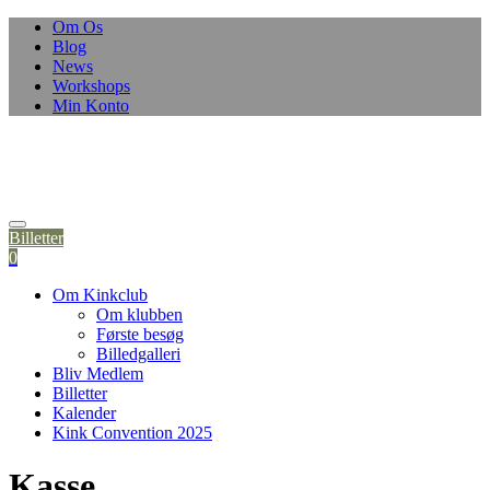
Skip
Om Os
to
Blog
content
News
Workshops
Min Konto
Billetter
0
Om Kinkclub
Om klubben
Første besøg
Billedgalleri
Bliv Medlem
Billetter
Kalender
Kink Convention 2025
Kasse