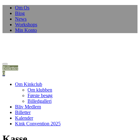
Skip
Om Os
to
Blog
content
News
Workshops
Min Konto
Billetter
0
Om Kinkclub
Om klubben
Første besøg
Billedgalleri
Bliv Medlem
Billetter
Kalender
Kink Convention 2025
Kasse