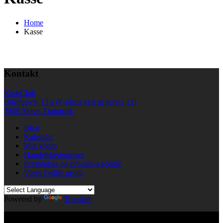
Home
Kasse
Kontakt
KinkClub
Bilstrupvej 13 a (P-plads ved jægervej 12)
7800 Skive, Danmark
Blog
Kalender
Min konto
Handelsbetingelser
Persondata og privatlivs politik
Vores Fetlife profil
Powered by
Translate
© All right reserved KinkClub