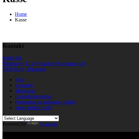
Home
Kasse
Kontakt
KinkClub
Bilstrupvej 13 a (P-plads ved jægervej 12)
7800 Skive, Danmark
Blog
Kalender
Min konto
Handelsbetingelser
Persondata og privatlivs politik
Vores Fetlife profil
Powered by
Translate
© All right reserved KinkClub