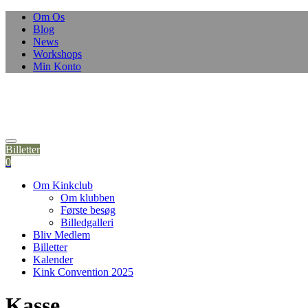
Om Os
Blog
News
Workshops
Min Konto
Billetter
0
Om Kinkclub
Om klubben
Første besøg
Billedgalleri
Bliv Medlem
Billetter
Kalender
Kink Convention 2025
Kasse