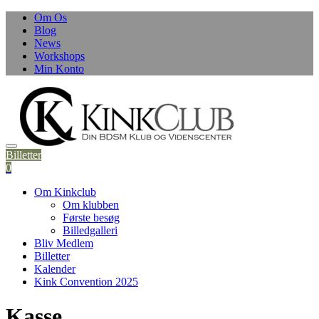
Skip
Om Os
to
Blog
content
News
Workshops
Min Konto
Billetter
0
Om Kinkclub
Om klubben
Første besøg
Billedgalleri
Bliv Medlem
Billetter
Kalender
Kink Convention 2025
Kasse