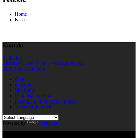
Home
Kasse
Kontakt
KinkClub
Bilstrupvej 13 a (P-plads ved jægervej 12)
7800 Skive, Danmark
Blog
Kalender
Min konto
Handelsbetingelser
Persondata og privatlivs politik
Vores Fetlife profil
Powered by
Translate
© All right reserved KinkClub