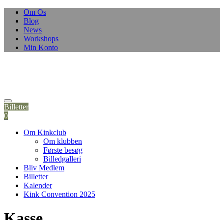
Om Os
Blog
News
Workshops
Min Konto
Billetter
0
Om Kinkclub
Om klubben
Første besøg
Billedgalleri
Bliv Medlem
Billetter
Kalender
Kink Convention 2025
Kasse