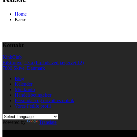
Home
Kasse
Kontakt
KinkClub
Bilstrupvej 13 a (P-plads ved jægervej 12)
7800 Skive, Danmark
Blog
Kalender
Min konto
Handelsbetingelser
Persondata og privatlivs politik
Vores Fetlife profil
Powered by
Translate
© All right reserved KinkClub