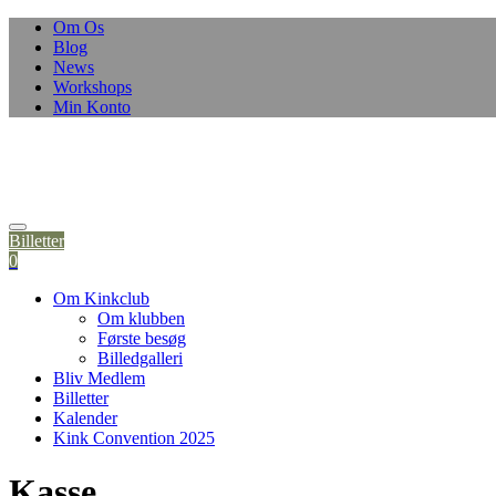
Om Os
Blog
News
Workshops
Min Konto
Billetter
0
Om Kinkclub
Om klubben
Første besøg
Billedgalleri
Bliv Medlem
Billetter
Kalender
Kink Convention 2025
Kasse