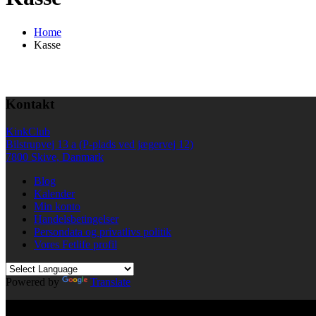
Home
Kasse
Kontakt
KinkClub
Bilstrupvej 13 a (P-plads ved jægervej 12)
7800 Skive, Danmark
Blog
Kalender
Min konto
Handelsbetingelser
Persondata og privatlivs politik
Vores Fetlife profil
Powered by
Translate
© All right reserved KinkClub