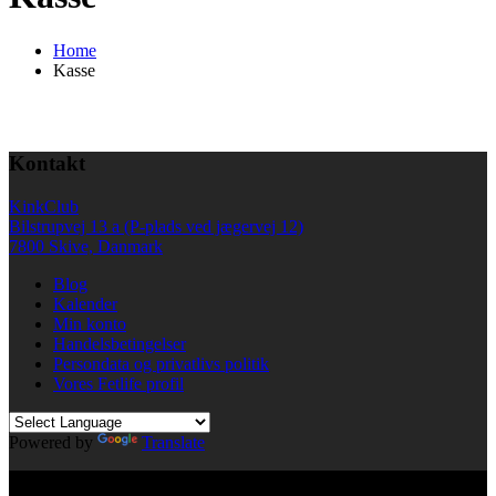
Home
Kasse
Kontakt
KinkClub
Bilstrupvej 13 a (P-plads ved jægervej 12)
7800 Skive, Danmark
Blog
Kalender
Min konto
Handelsbetingelser
Persondata og privatlivs politik
Vores Fetlife profil
Powered by
Translate
© All right reserved KinkClub