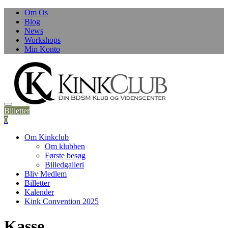
Skip
Om Os
to
Blog
content
News
Workshops
Min Konto
Billetter
0
Om Kinkclub
Om klubben
Første besøg
Billedgalleri
Bliv Medlem
Billetter
Kalender
Kink Convention 2025
Kasse