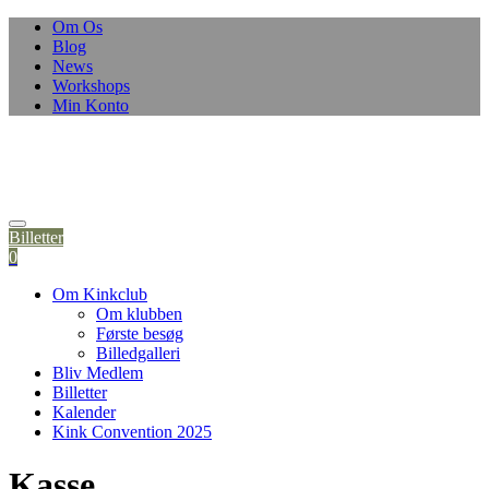
Skip
Om Os
to
Blog
content
News
Workshops
Min Konto
Billetter
0
Om Kinkclub
Om klubben
Første besøg
Billedgalleri
Bliv Medlem
Billetter
Kalender
Kink Convention 2025
Kasse