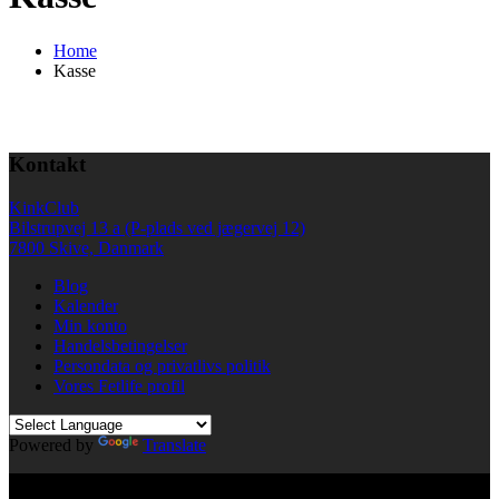
Home
Kasse
Kontakt
KinkClub
Bilstrupvej 13 a (P-plads ved jægervej 12)
7800 Skive, Danmark
Blog
Kalender
Min konto
Handelsbetingelser
Persondata og privatlivs politik
Vores Fetlife profil
Powered by
Translate
© All right reserved KinkClub