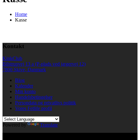
Home
Kasse
Kontakt
KinkClub
Bilstrupvej 13 a (P-plads ved jægervej 12)
7800 Skive, Danmark
Blog
Kalender
Min konto
Handelsbetingelser
Persondata og privatlivs politik
Vores Fetlife profil
Powered by
Translate
© All right reserved KinkClub