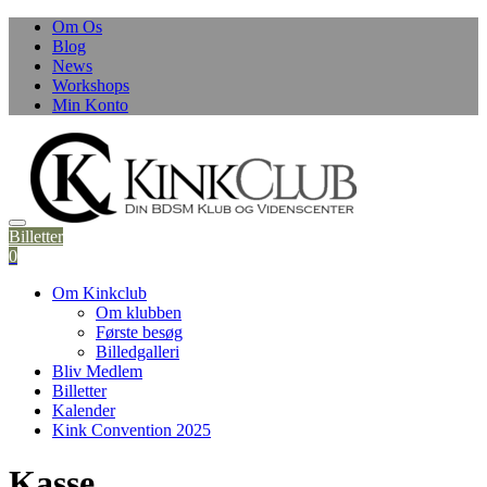
Skip
Om Os
to
Blog
content
News
Workshops
Min Konto
Billetter
0
Om Kinkclub
Om klubben
Første besøg
Billedgalleri
Bliv Medlem
Billetter
Kalender
Kink Convention 2025
Kasse