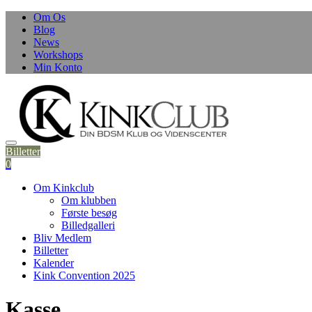
Skip
Om Os
to
Blog
content
News
Workshops
Min Konto
Billetter
0
Om Kinkclub
Om klubben
Første besøg
Billedgalleri
Bliv Medlem
Billetter
Kalender
Kink Convention 2025
Kasse