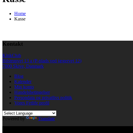
Home
Kasse
Kontakt
KinkClub
Bilstrupvej 13 a (P-plads ved jægervej 12)
7800 Skive, Danmark
Blog
Kalender
Min konto
Handelsbetingelser
Persondata og privatlivs politik
Vores Fetlife profil
Powered by
Translate
© All right reserved KinkClub