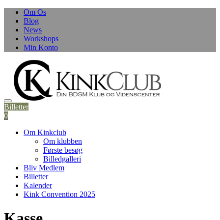
Skip
Om Os
to
Blog
content
News
Workshops
Min Konto
Billetter
0
Om Kinkclub
Om klubben
Første besøg
Billedgalleri
Bliv Medlem
Billetter
Kalender
Kink Convention 2025
Kasse