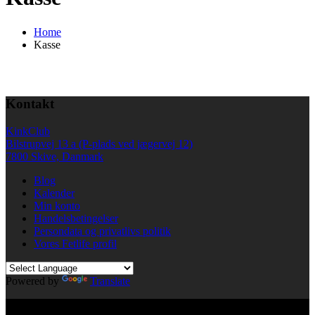
Home
Kasse
Kontakt
KinkClub
Bilstrupvej 13 a (P-plads ved jægervej 12)
7800 Skive, Danmark
Blog
Kalender
Min konto
Handelsbetingelser
Persondata og privatlivs politik
Vores Fetlife profil
Powered by
Translate
© All right reserved KinkClub