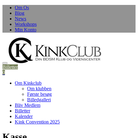
Om Os
Blog
News
Workshops
Min Konto
Billetter
0
Om Kinkclub
Om klubben
Første besøg
Billedgalleri
Bliv Medlem
Billetter
Kalender
Kink Convention 2025
Kasse