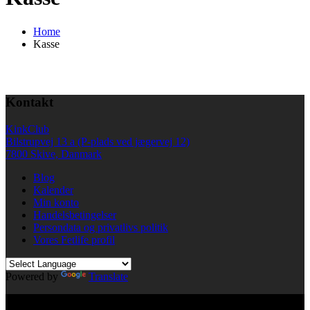
Home
Kasse
Kontakt
KinkClub
Bilstrupvej 13 a (P-plads ved jægervej 12)
7800 Skive, Danmark
Blog
Kalender
Min konto
Handelsbetingelser
Persondata og privatlivs politik
Vores Fetlife profil
Powered by
Translate
© All right reserved KinkClub