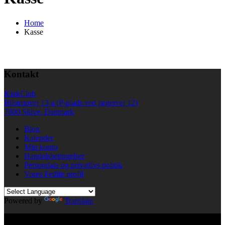
Home
Kasse
Kontakt
KinkClub
Bilstrupvej 13 a (P-plads ved jægervej 12)
7800 Skive, Danmark
Blog
Kalender
Min konto
Handelsbetingelser
Persondata og privatlivs politik
Vores Fetlife profil
Powered by
Translate
© All right reserved KinkClub