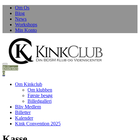
Skip
Om Os
to
Blog
content
News
Workshops
Min Konto
Billetter
0
Om Kinkclub
Om klubben
Første besøg
Billedgalleri
Bliv Medlem
Billetter
Kalender
Kink Convention 2025
Kasse