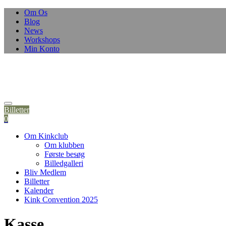
Om Os
Blog
News
Workshops
Min Konto
Billetter
0
Om Kinkclub
Om klubben
Første besøg
Billedgalleri
Bliv Medlem
Billetter
Kalender
Kink Convention 2025
Kasse