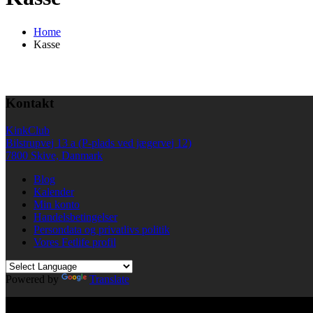
Home
Kasse
Kontakt
KinkClub
Bilstrupvej 13 a (P-plads ved jægervej 12)
7800 Skive, Danmark
Blog
Kalender
Min konto
Handelsbetingelser
Persondata og privatlivs politik
Vores Fetlife profil
Powered by
Translate
© All right reserved KinkClub