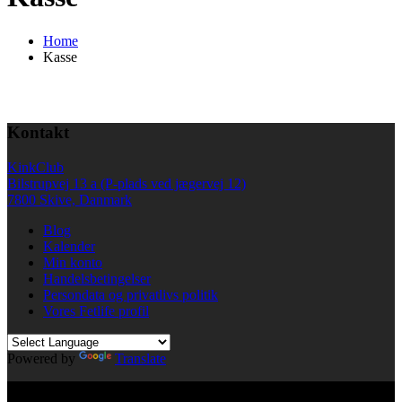
Home
Kasse
Kontakt
KinkClub
Bilstrupvej 13 a (P-plads ved jægervej 12)
7800 Skive, Danmark
Blog
Kalender
Min konto
Handelsbetingelser
Persondata og privatlivs politik
Vores Fetlife profil
Powered by
Translate
© All right reserved KinkClub