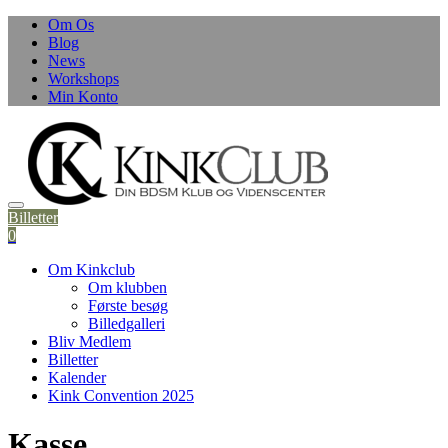
Skip
Om Os
to
Blog
content
News
Workshops
Min Konto
Billetter
0
Om Kinkclub
Om klubben
Første besøg
Billedgalleri
Bliv Medlem
Billetter
Kalender
Kink Convention 2025
Kasse