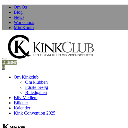
Skip
Om Os
to
Blog
content
News
Workshops
Min Konto
Billetter
0
Om Kinkclub
Om klubben
Første besøg
Billedgalleri
Bliv Medlem
Billetter
Kalender
Kink Convention 2025
Kasse