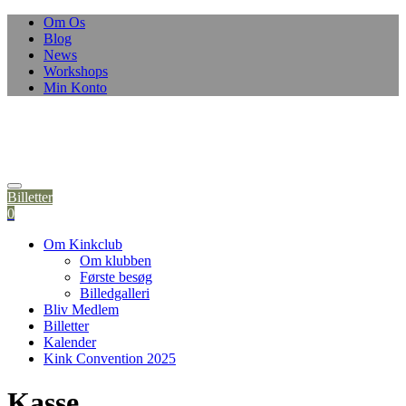
Skip
Om Os
to
Blog
content
News
Workshops
Min Konto
Billetter
0
Om Kinkclub
Om klubben
Første besøg
Billedgalleri
Bliv Medlem
Billetter
Kalender
Kink Convention 2025
Kasse