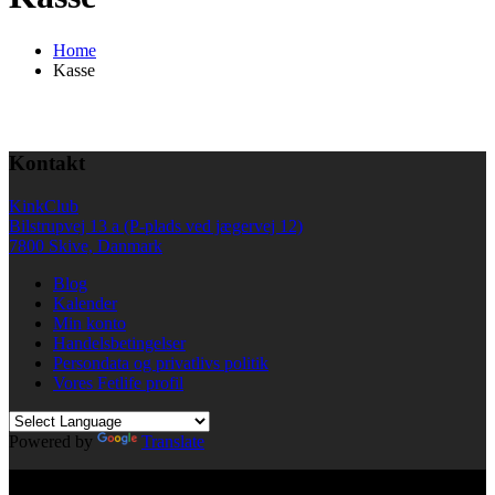
Home
Kasse
Kontakt
KinkClub
Bilstrupvej 13 a (P-plads ved jægervej 12)
7800 Skive, Danmark
Blog
Kalender
Min konto
Handelsbetingelser
Persondata og privatlivs politik
Vores Fetlife profil
Powered by
Translate
© All right reserved KinkClub