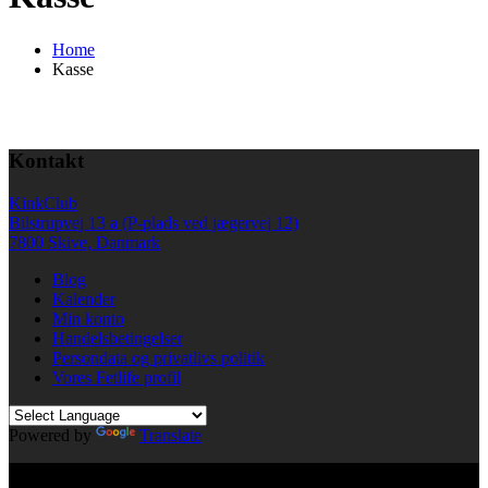
Home
Kasse
Kontakt
KinkClub
Bilstrupvej 13 a (P-plads ved jægervej 12)
7800 Skive, Danmark
Blog
Kalender
Min konto
Handelsbetingelser
Persondata og privatlivs politik
Vores Fetlife profil
Powered by
Translate
© All right reserved KinkClub