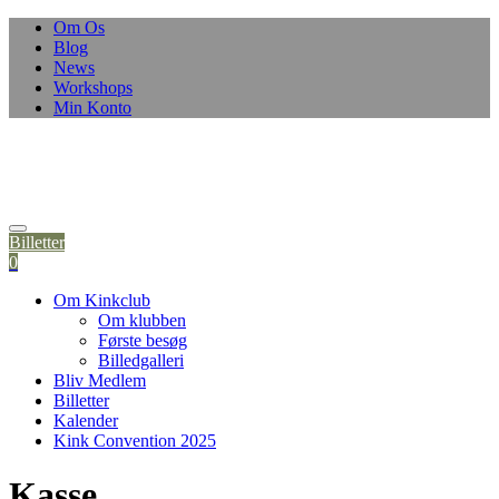
Skip
Om Os
to
Blog
content
News
Workshops
Min Konto
Billetter
0
Om Kinkclub
Om klubben
Første besøg
Billedgalleri
Bliv Medlem
Billetter
Kalender
Kink Convention 2025
Kasse