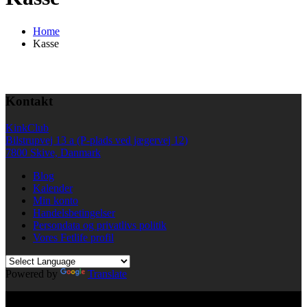
Home
Kasse
Kontakt
KinkClub
Bilstrupvej 13 a (P-plads ved jægervej 12)
7800 Skive, Danmark
Blog
Kalender
Min konto
Handelsbetingelser
Persondata og privatlivs politik
Vores Fetlife profil
Powered by
Translate
© All right reserved KinkClub