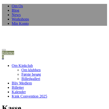
Om Os
Blog
News
Workshops
Min Konto
Billetter
0
Om Kinkclub
Om klubben
Første besøg
Billedgalleri
Bliv Medlem
Billetter
Kalender
Kink Convention 2025
Kasse